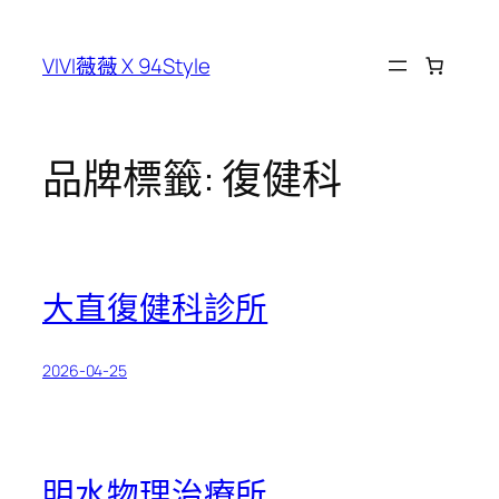
跳
至
VIVI薇薇 X 94Style
主
要
內
容
品牌標籤:
復健科
大直復健科診所
2026-04-25
明水物理治療所