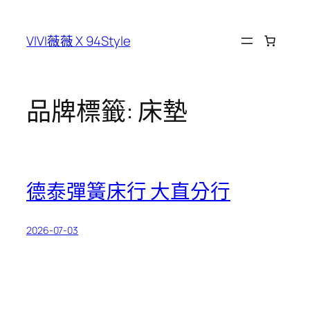
跳
至
VIVI薇薇 X 94Style
主
要
內
容
品牌標籤:
床墊
德泰彈簧床行 大直分行
2026-07-03