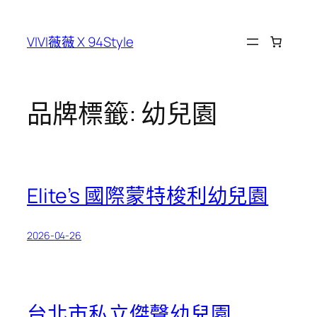
跳
至
VIVI薇薇 X 94Style
主
要
內
容
品牌標籤:
幼兒園
Elite’s 國際蒙特梭利幼兒園
2026-04-26
台北市私立傑聲幼兒園