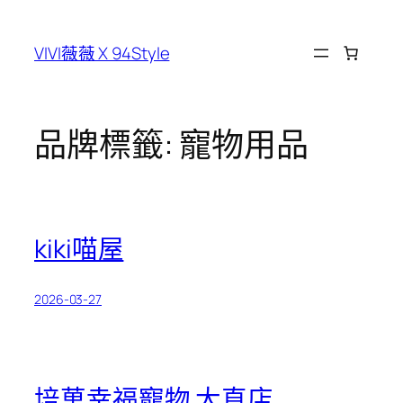
跳
至
VIVI薇薇 X 94Style
主
要
內
容
品牌標籤:
寵物用品
kiki喵屋
2026-03-27
培菓幸福寵物 大直店