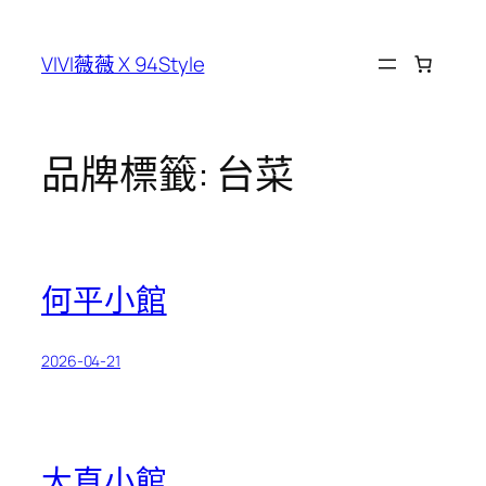
跳
至
VIVI薇薇 X 94Style
主
要
內
容
品牌標籤:
台菜
何平小館
2026-04-21
大直小館