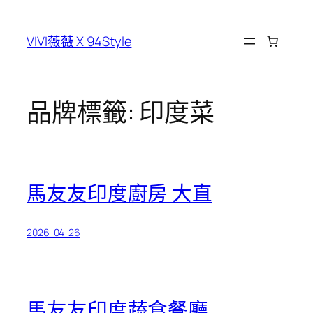
跳
至
VIVI薇薇 X 94Style
主
要
內
容
品牌標籤:
印度菜
馬友友印度廚房 大直
2026-04-26
馬友友印度蔬食餐廳