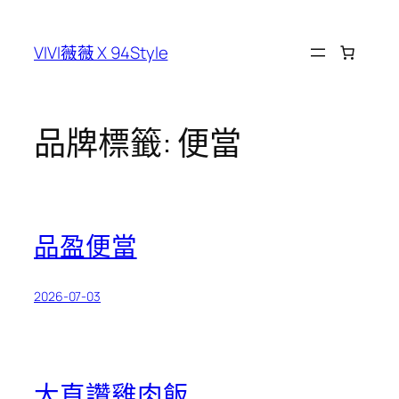
跳
至
VIVI薇薇 X 94Style
主
要
內
容
品牌標籤:
便當
品盈便當
2026-07-03
大直讚雞肉飯