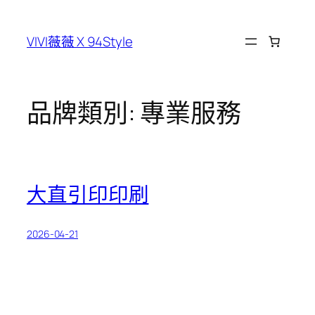
跳
至
VIVI薇薇 X 94Style
主
要
內
容
品牌類別:
專業服務
大直引印印刷
2026-04-21