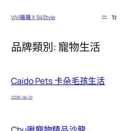
跳
至
VIVI薇薇 X 94Style
主
要
內
容
品牌類別:
寵物生活
Caido Pets 卡朵毛孩生活
2026-04-21
Chu啾寵物精品沙龍