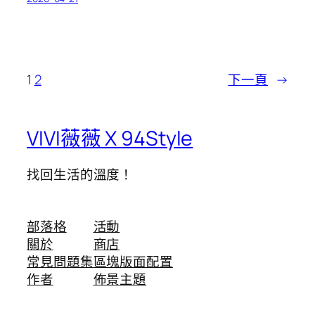
1
2
下一頁
→
VIVI薇薇 X 94Style
找回生活的溫度！
部落格
活動
關於
商店
常見問題集
區塊版面配置
作者
佈景主題