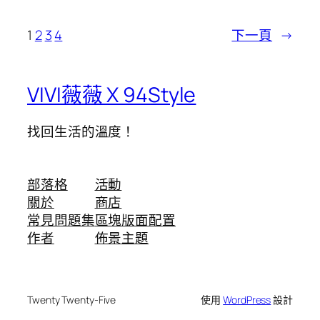
1
2
3
4
下一頁
→
VIVI薇薇 X 94Style
找回生活的溫度！
部落格
活動
關於
商店
常見問題集
區塊版面配置
作者
佈景主題
Twenty Twenty-Five
使用
WordPress
設計