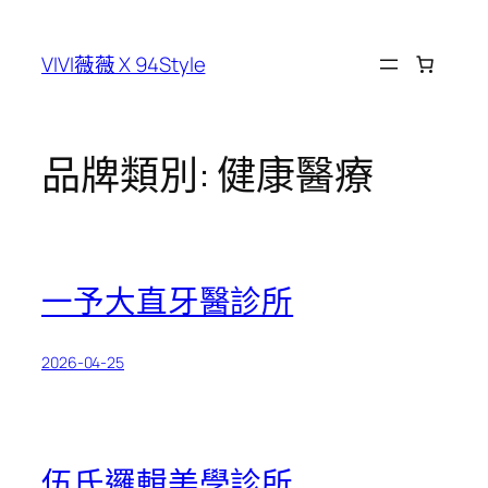
跳
至
VIVI薇薇 X 94Style
主
要
內
容
品牌類別:
健康醫療
一予大直牙醫診所
2026-04-25
伍氏邏輯美學診所