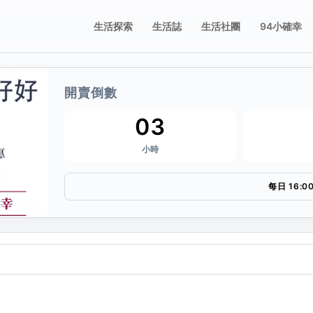
生活探索
生活誌
生活社團
94小確幸
開賣倒數
誌
享這張票券
03
小時
要分享的平台，或複製連結。
每日 16:0
複製