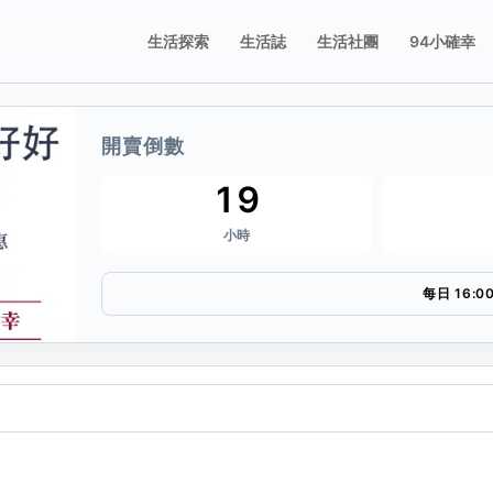
生活探索
生活誌
生活社團
94小確幸
開賣倒數
誌
享這張票券
19
小時
要分享的平台，或複製連結。
每日 16:0
複製