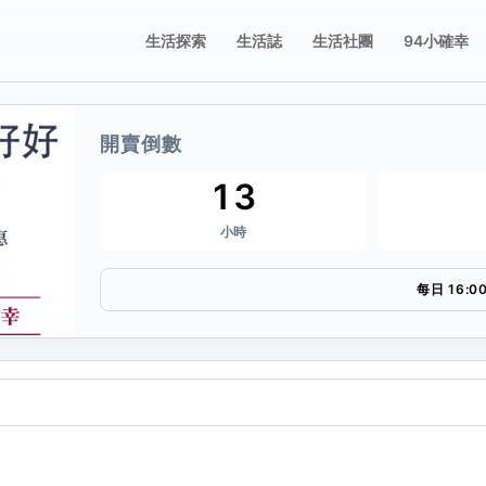
生活探索
生活誌
生活社團
94小確幸
開賣倒數
誌
享這張票券
13
小時
要分享的平台，或複製連結。
每日 16:0
複製