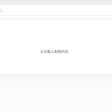
錯誤資訊
包含誤導性或虛假資訊
騷擾行為
騷擾或霸凌行為
其他原因
說明
圖
找不到合適分類時，請補充原因。
正在載入動態內容。
新增圖片
取
取消
送出檢