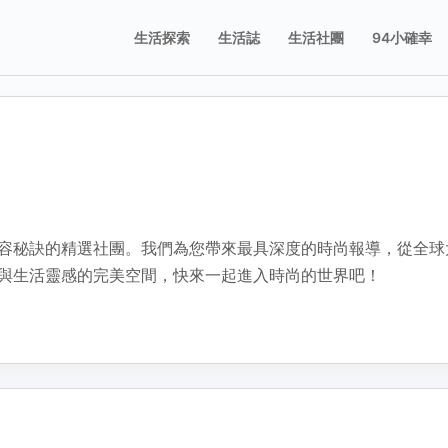
生活探索
生活誌
生活社團
94小確幸
誌
誌
享這則動態
舉這則動態
片；圖片只有在按下儲存修改後才會新增、刪除或排序。
要分享的平台，或複製連結。
擇檢舉原因。送出後會寫入檢舉紀錄。
容秘訣的精選社團。我們為您帶來最具深度的時尚報導，從全球
不當內容
與生活靈感的完美空間，快來一起進入時尚的世界吧！
複製
包含成人或敏感內容
不當行為
包含垃圾郵件、虛假內容或潛在的惡意軟體
不當言詞
包含辱罵或貶損內容