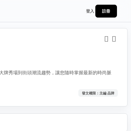
註冊
登入
登入後
分享
大牌秀場到街頭潮流趨勢，讓您隨時掌握最新的時尚脈
連結
發文權限：主編 品牌