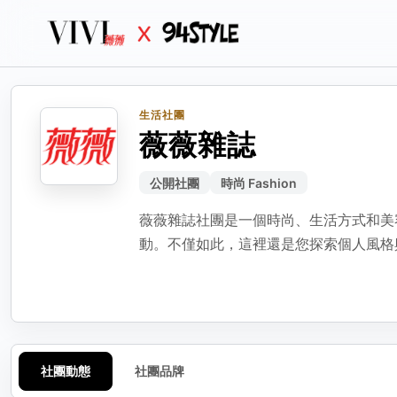
生活社團
生活
生活誌
生活
分
薇薇雜誌
編輯動態
檢
公開社團
時尚 Fashion
可編輯標題、內文與圖
選擇
請選
薇薇雜誌社團是一個時尚、生活方式和美
動態標題（選填）
動。不僅如此，這裡還是您探索個人風格
動態內容
社團動態
社團品牌