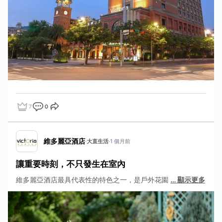
7
0
點讚
評論
分享
維多麗亞酒店
·
大直生活
·
1 個月前
讓重要時刻，不只發生在室內
維多麗亞酒店最具代表性的特色之一，是戶外花園
…
顯示更多