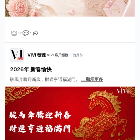
12
1
點讚
評論
分享
VIVI 薇薇
·
VIVI 客戶服務
·
6 個月前
2026年 新春愉快
駿馬奔騰迎新歲，財運亨通福滿門。
…
顯示更多