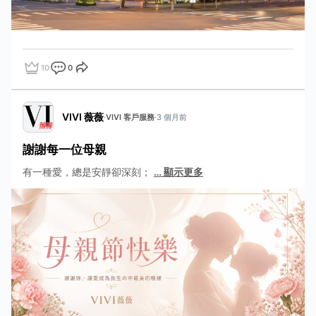
10
0
點讚
評論
分享
VIVI 薇薇
·
VIVI 客戶服務
·
3 個月前
謝謝每一位母親
有一種愛，總是安靜卻深刻；
…
顯示更多