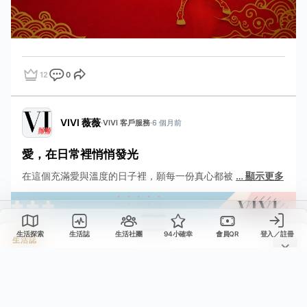
12
0
點讚
評論
分享
VIVI 薇薇
·
VIVI 客戶服務
·
6 個月前
愛，在日常裡悄悄發光
在這個充滿愛與溫度的日子裡，願每一份真心都被
…
顯示更多
生活誌
生活探索
生活誌
生活社團
94小確幸
會員QR
登入／註冊
分享這則動態
生活誌
檢舉這則動態
選擇要分享的平台，或複製連結。
請選擇檢舉原因。送出後會寫入檢舉紀錄。