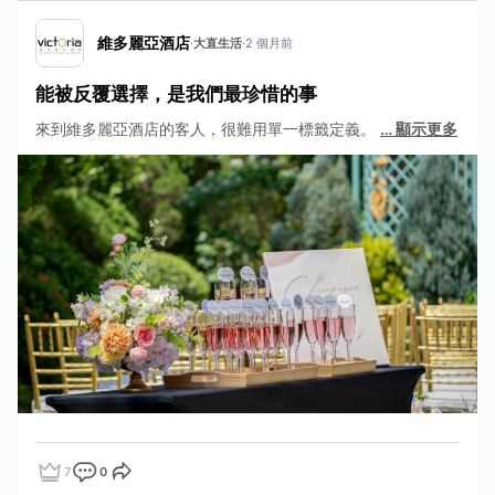
維多麗亞酒店
·
大直生活
·
2 個月前
能被反覆選擇，是我們最珍惜的事
來到維多麗亞酒店的客人，很難用單一標籤定義。
…
顯示更多
7
0
點讚
評論
分享