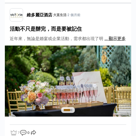
維多麗亞酒店
·
大直生活
·
2 個月前
活動不只是辦完，而是要被記住
近年來，無論是婚宴或企業活動，需求都出現了明
…
顯示更多
7
0
點讚
評論
分享