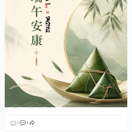
9
1
點讚
評論
分享