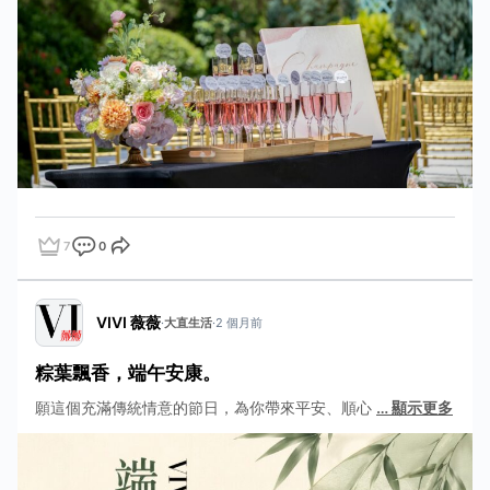
7
0
點讚
評論
分享
VIVI 薇薇
·
大直生活
·
2 個月前
粽葉飄香，端午安康。
願這個充滿傳統情意的節日，為你帶來平安、順心
…
顯示更多